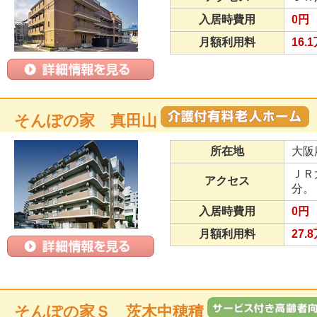
入居時費用
0円
月額利用料
16.
そんぽの家 真田山
所在地
大阪
ＪＲ
アクセス
分。
入居時費用
0円
月額利用料
27.
そんぽの家Ｓ 茨木中穂積