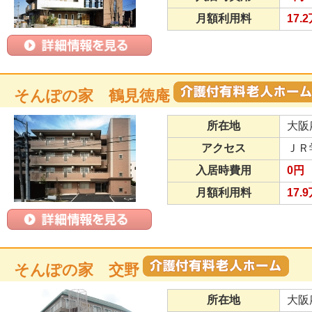
月額利用料
17.
そんぽの家 鶴見徳庵
所在地
大阪
アクセス
ＪＲ
入居時費用
0円
月額利用料
17.
そんぽの家 交野
所在地
大阪