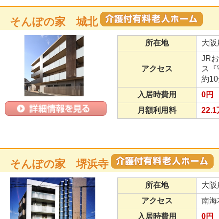
そんぽの家 城北
所在地
大阪
JR
アクセス
ス『
約1
入居時費用
0円
月額利用料
22.
そんぽの家 堺浜寺
所在地
大阪
アクセス
南海
入居時費用
0円