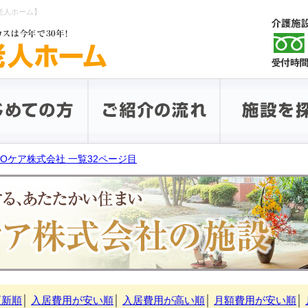
老人ホーム】
POケア株式会社 一覧32ページ目
更新順
│
入居費用が安い順
│
入居費用が高い順
│
月額費用が安い順
│