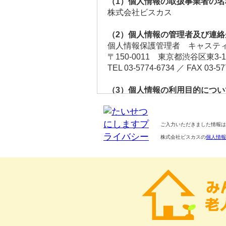
（1）個人情報の取扱事業者の名
株式会社ビスカス
（2）個人情報の管理者及び連絡
個人情報保護管理者 キャスティ
〒150-0011 東京都渋谷区東3-1
TEL 03-5774-6734 ／ FAX 03-57
（3）個人情報の利用目的につい
当社は、個人情報を次に示す利
① 専門家の個人情報 会員登録
② 依頼者の個人情報 専門家・
ご入力いただきました情報は
③ 転職・就職の個人情報 転職
株式会社ビスカスの
個人情報
④ お問合せ者の個人情報 お問
⑤ 当社サービスの改善に向けた
⑥ 当社サービスへの会員登録及
⑦ 当社新サービスの調査、開発
⑧ メールマガジン購読の受付及
（4）個人情報をご提供いただく
個人情報のご提供は義務的なも