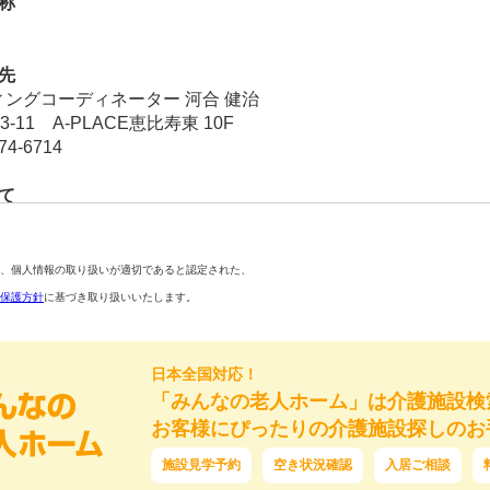
称
先
ングコーディネーター 河合 健治
3-11 A-PLACE恵比寿東 10F
74-6714
て
用目的の達成に必要な範囲内で取り扱います。
・依頼者の紹介のため
施設などの紹介のため
、個人情報の取り扱いが適切であると認定された、
・就職のサポートのため
保護方針
に基づき取り扱いいたします。
い合わせ・相談の受付及び対応のため
データ作成、分析、保管のため
びご相談サポートのため
日本全国対応！
のため
「みんなの老人ホーム」は介護施設検
び対応のため
お客様にぴったりの介護施設探しのお
ことの任意性
施設見学予約
空き状況確認
入居ご相談
のではなく、あくまでも任意のものです。ただし、個人情報を