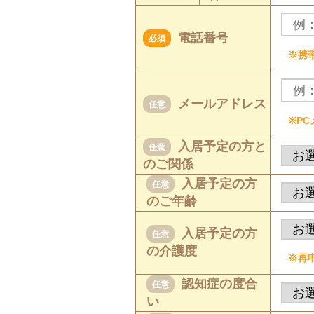
電話番号
必須
※携
メールアドレス
任意
※P
入居予定の方と
任意
のご関係
入居予定の方
任意
のご年齢
入居予定の方
任意
の介護度
※再
認知症の度合
任意
い