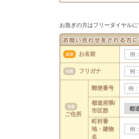
お急ぎの方はフリーダイヤルに
お名前
必須
フリガナ
任意
郵便番号
都道府県/
任意
市区郡
ご住所
町村番
地・建物
名