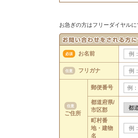
お急ぎの方はフリーダイヤルに
お名前
必須
フリガナ
任意
郵便番号
都道府県/
任意
市区郡
ご住所
町村番
地・建物
名