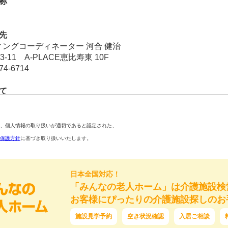
称
先
ングコーディネーター 河合 健治
3-11 A-PLACE恵比寿東 10F
74-6714
て
用目的の達成に必要な範囲内で取り扱います。
・依頼者の紹介のため
施設などの紹介のため
、個人情報の取り扱いが適切であると認定された、
・就職のサポートのため
保護方針
に基づき取り扱いいたします。
い合わせ・相談の受付及び対応のため
データ作成、分析、保管のため
びご相談サポートのため
日本全国対応！
のため
「みんなの老人ホーム」は介護施設検
び対応のため
お客様にぴったりの介護施設探しのお
ことの任意性
施設見学予約
空き状況確認
入居ご相談
のではなく、あくまでも任意のものです。ただし、個人情報を