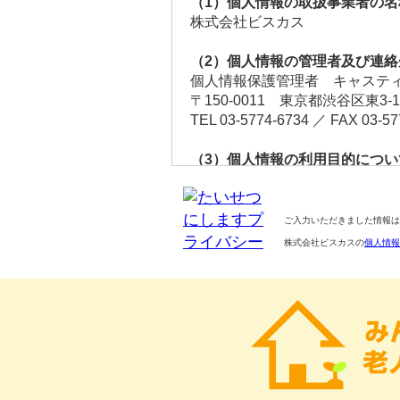
（1）個人情報の取扱事業者の名
株式会社ビスカス
（2）個人情報の管理者及び連絡
個人情報保護管理者 キャスティ
〒150-0011 東京都渋谷区東3-1
TEL 03-5774-6734 ／ FAX 03-57
（3）個人情報の利用目的につい
当社は、個人情報を次に示す利
① 専門家の個人情報 会員登録
② 依頼者の個人情報 専門家・
ご入力いただきました情報は
③ 転職・就職の個人情報 転職
株式会社ビスカスの
個人情報
④ お問合せ者の個人情報 お問
⑤ 当社サービスの改善に向けた
⑥ 当社サービスへの会員登録及
⑦ 当社新サービスの調査、開発
⑧ メールマガジン購読の受付及
（4）個人情報をご提供いただく
個人情報のご提供は義務的なも