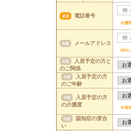
電話番号
必須
※携
メールアドレス
任意
※P
入居予定の方と
任意
のご関係
入居予定の方
任意
のご年齢
入居予定の方
任意
の介護度
※再
認知症の度合
任意
い