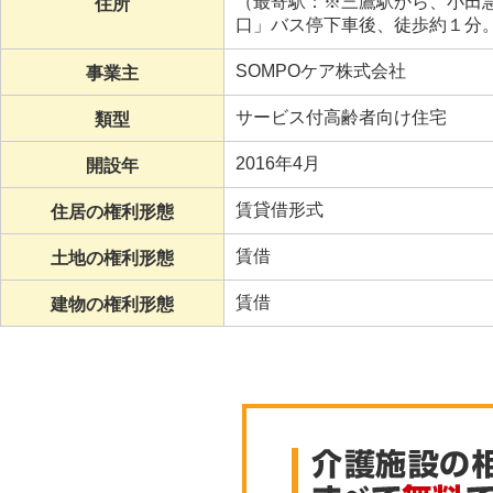
（最寄駅：※三鷹駅から、小田
住所
口」バス停下車後、徒歩約１分
SOMPOケア株式会社
事業主
サービス付高齢者向け住宅
類型
2016年4月
開設年
賃貸借形式
住居の権利形態
賃借
土地の権利形態
賃借
建物の権利形態