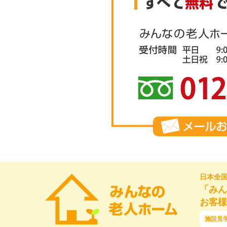
日本全
「みん
お客様
施設見