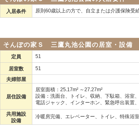
原則60歳以上の方で、自立または介護保険受
入居条件
そんぽの家Ｓ 三鷹丸池公園の居室・設備
51
定員
51
居室数
夫婦部屋
居室面積：25.17m² ～27.27m²
設備：洗面台、トイレ、収納、下駄箱、浴室、
居住設備
電話ジャック、インターホン、緊急呼出装置
共用施設
冷暖房完備、エレベーター、トイレ、特殊浴
設備