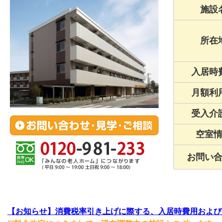
施設
所在
入居時
月額利
受入介
空室
お問い
【お知らせ】消費税率引き上げに際する、入居時費用および