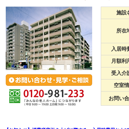
施設
所在
入居時
月額利
受入介
空室
お問い