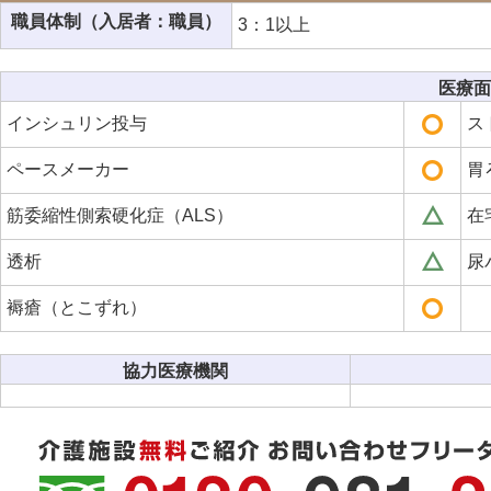
職員体制（入居者：職員）
3：1以上
医療面
インシュリン投与
ス
ペースメーカー
胃
筋委縮性側索硬化症（ALS）
在
透析
尿
褥瘡（とこずれ）
協力医療機関