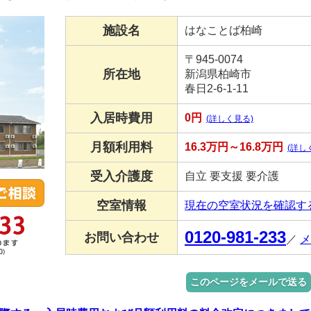
施設名
はなことば柏崎
〒945-0074
所在地
新潟県柏崎市
春日2-6-1-11
入居時費用
0円
(詳しく見る)
月額利用料
16.3万円～16.8万円
(詳し
受入介護度
自立 要支援 要介護
空室情報
現在の空室状況を確認す
0120-981-233
お問い合わせ
／
メ
このページをメールで送る