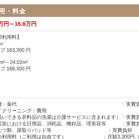
用・料金
3万円～16.8万円
額利用料】
2㎡
 163,300 円
2m²～24.02m²
 168,300 円
医療費・薬代 ：実費負
イクリーニング：費用
洗いできる衣料品の洗濯は介護サービスに含まれます）：実費
居室における日用品、消耗品、嗜好品、理美容等 ：実費
おむつ類、尿取りパッド等 ：実費負担
つ利用料（ご利用は自由です） ：月額3,300円（3