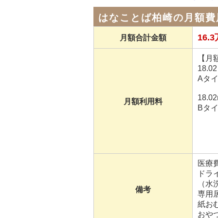
はなことば柏崎の月額費
16.
月額合計金額
【月
18.0
Aタイプ
18.0
月額利用料
Bタイプ
ドラ
（水
備考
専用
紙
おや