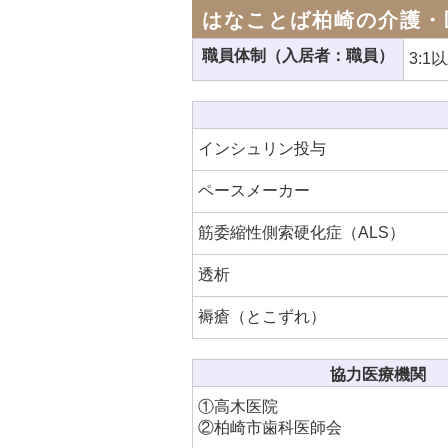
はなことば柏崎の介護・
職員体制（入居者：職員）
3:1
インシュリン投与
ペースメーカー
筋委縮性側索硬化症（ALS）
透析
褥瘡（とこずれ）
協力医療機関
①高木医院
②柏崎市歯科医師会