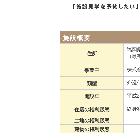
施設概要
福岡県
住所
（最
株式
事業主
介護
類型
平成2
開設年
終身
住居の権利形態
土地の権利形態
建物の権利形態