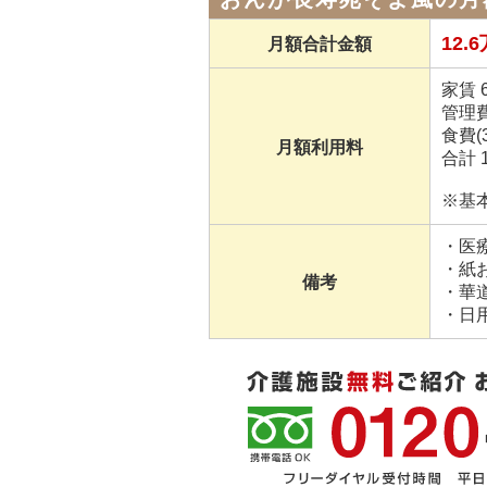
12.
月額合計金額
家賃 6
管理費
食費(3
月額利用料
合計 1
※基
・医
・紙
備考
・華
・日