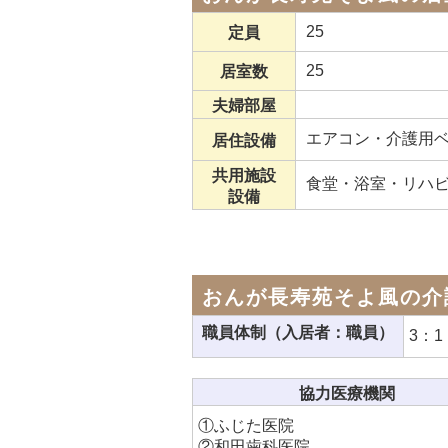
25
定員
25
居室数
夫婦部屋
エアコン・介護用
居住設備
共用施設
食堂・浴室・リハ
設備
おんが長寿苑そよ風の介
職員体制（入居者：職員）
3：1
協力医療機関
①ふじた医院
②和田歯科医院