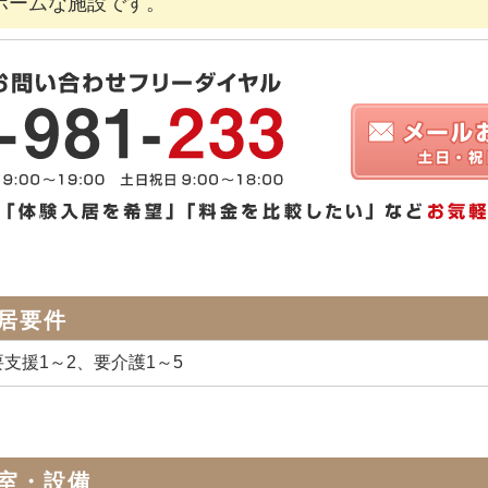
ホームな施設です。
居要件
支援1～2、要介護1～5
室・設備