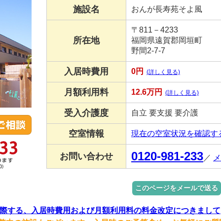
施設名
おんが長寿苑そよ風
〒811－4233
所在地
福岡県遠賀郡岡垣町
野間2-7-7
入居時費用
0円
(詳しく見る)
月額利用料
12.6万円
(詳しく見る)
受入介護度
自立 要支援 要介護
空室情報
現在の空室状況を確認す
0120-981-233
お問い合わせ
／
メ
このページをメールで送る
際する、入居時費用および月額利用料の料金改定につきまして