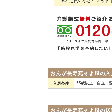
25名定員の小さなアット
おんが長寿苑そよ風の入
65歳以上、自立、要
入居条件
おんが長寿苑そよ風の居