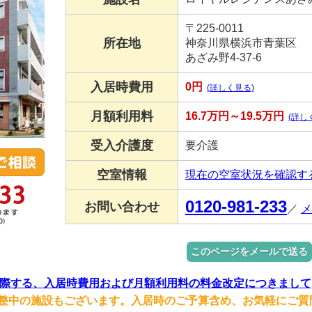
〒225-0011
所在地
神奈川県横浜市青葉区
あざみ野4-37-6
入居時費用
0円
(詳しく見る)
月額利用料
16.7万円～19.5万円
(詳し
受入介護度
要介護
空室情報
現在の空室状況を確認す
0120-981-233
お問い合わせ
／
メ
このページをメールで送る
際する、入居時費用および月額利用料の料金改定につきまして
整中の施設もございます。入居時のご予算含め、お気軽にご質