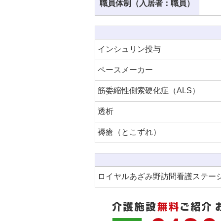
職員体制（入居者：職員）
インシュリン投与
ペースメーカー
筋委縮性側索硬化症（ALS）
透析
褥瘡（とこずれ）
ロイヤルあざみ野訪問看護ステー