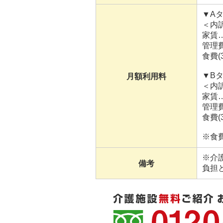
▼Aタ
＜内
家賃…
管理費
食費(
▼Bタ
月額利用料
＜内
家賃…
管理費
食費(
※食費
※介
備考
負担