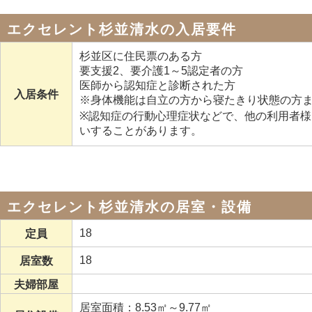
エクセレント杉並清水の入居要件
杉並区に住民票のある方
要支援2、要介護1～5認定者の方
医師から認知症と診断された方
入居条件
※身体機能は自立の方から寝たきり状態の方
※認知症の行動心理症状などで、他の利用者
いすることがあります。
エクセレント杉並清水の居室・設備
18
定員
18
居室数
夫婦部屋
居室面積：8.53㎡～9.77㎡