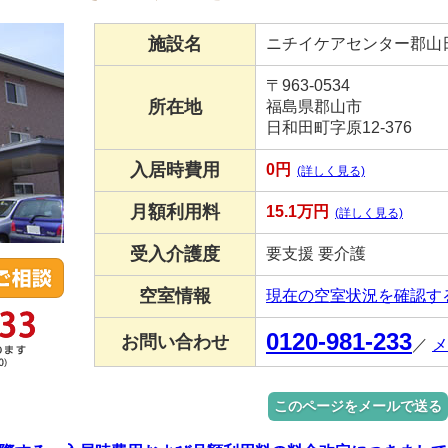
施設名
ニチイケアセンター郡山
〒963-0534
所在地
福島県郡山市
日和田町字原12-376
入居時費用
0円
(詳しく見る)
月額利用料
15.1万円
(詳しく見る)
受入介護度
要支援 要介護
空室情報
現在の空室状況を確認す
0120-981-233
お問い合わせ
／
メ
このページをメールで送る