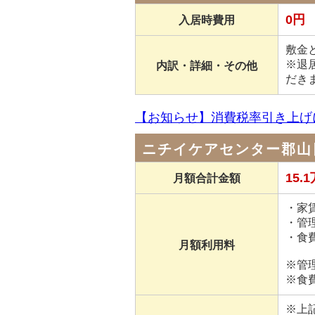
0円
入居時費用
敷金と
※退
内訳・詳細・その他
だき
【お知らせ】消費税率引き上げ
ニチイケアセンター郡山
15.
月額合計金額
・家賃
・管理
・食費
月額利用料
※管
※食
※上