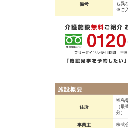
も異
備考
※ご
施設概要
福島県
（最
住所
分）
株式
事業主