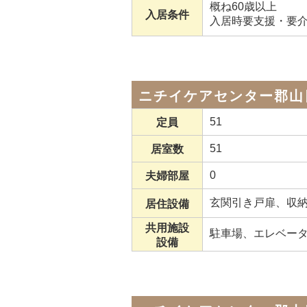
概ね60歳以上
入居条件
入居時要支援・要
ニチイケアセンター郡山
51
定員
51
居室数
0
夫婦部屋
玄関引き戸扉、収
居住設備
共用施設
駐車場、エレベー
設備