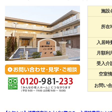
施設
所在
入居時
月額利
受入介
空室
お問い