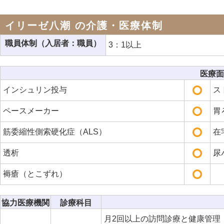
イリーゼ八潮 の介護・医療体制
職員体制（入居者：職員）
3：1以上
医療面
インシュリン投与
ス
ペースメーカー
胃
筋委縮性側索硬化症（ALS）
在
透析
尿
褥瘡（とこずれ）
協力医療機関
診療科目
月2回以上の訪問診療と健康管理