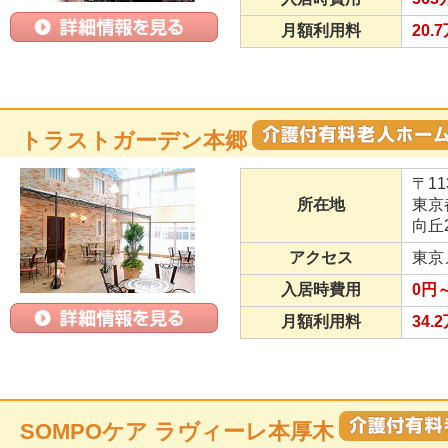
月額利用料
20.
トラストガーデン本郷
〒11
所在地
東京
向丘2
アクセス
東京
入居時費用
0円～
月額利用料
34.
SOMPOケア ラヴィーレ本厚木