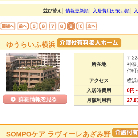
並び替え
│
情報更新順
│
入居費用が安い順
│
ゆうらいふ横浜
〒22
所在地
神奈
仲町台
アクセス
横浜
入居時費用
0円～
月額利用料
27.
SOMPOケア ラヴィーレあざみ野