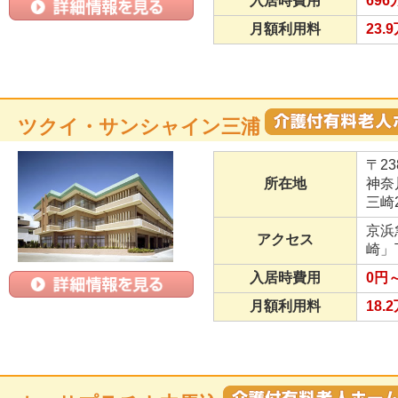
入居時費用
69
月額利用料
23.
ツクイ・サンシャイン三浦
〒23
所在地
神奈
三崎2
京浜
アクセス
崎」
入居時費用
0円～
月額利用料
18.