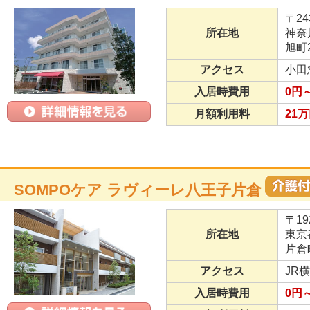
〒24
所在地
神奈
旭町2
アクセス
小田
入居時費用
0円～
月額利用料
21万
SOMPOケア ラヴィーレ八王子片倉
〒19
所在地
東京
片倉町
アクセス
JR
入居時費用
0円