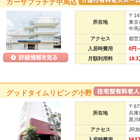
カーサプラチナ中馬込
〒14
所在地
東京
中馬込
アクセス
都営
入居時費用
0円～
月額利用料
18.
グッドタイムリビング小野
〒67
所在地
兵庫
黒川
アクセス
JR
入居時費用
56