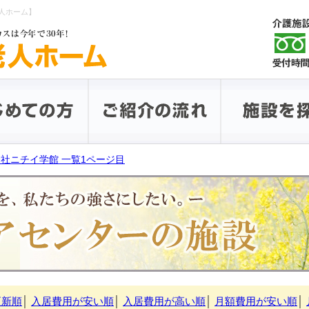
人ホーム】
社ニチイ学館 一覧1ページ目
更新順
│
入居費用が安い順
│
入居費用が高い順
│
月額費用が安い順
│