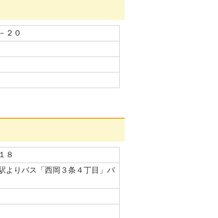
－２０
１８
駅よりバス「西岡３条４丁目」バ