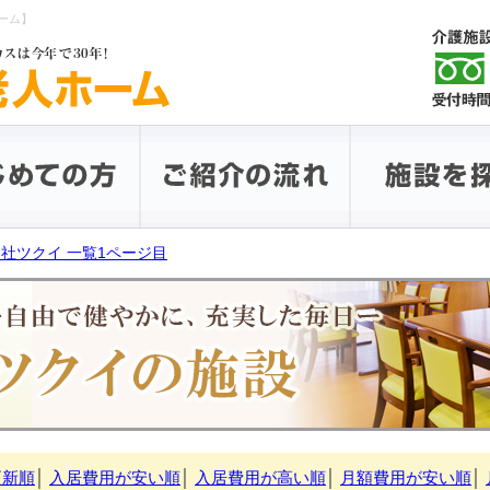
ーム】
社ツクイ 一覧1ページ目
更新順
│
入居費用が安い順
│
入居費用が高い順
│
月額費用が安い順
│