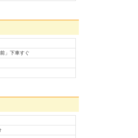
中前」下車すぐ
分