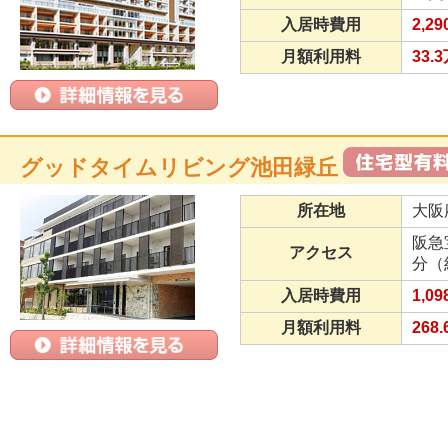
入居時費用
2,2
月額利用料
33.
グッドタイムリビング池田緑丘
所在地
大阪
阪急
アクセス
分（
入居時費用
1,0
月額利用料
268