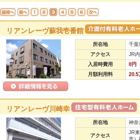
リアンレーヴ蘇我壱番館
所在地
千葉
アクセス
JR
入居時費用
0円
月額利用料
20.
リアンレーヴ川崎幸
所在地
神奈
JR
アクセス
市）