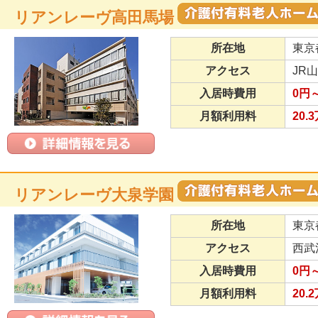
リアンレーヴ高田馬場
所在地
東京
アクセス
JR
入居時費用
0円～
月額利用料
20.
リアンレーヴ大泉学園
所在地
東京
アクセス
西武
入居時費用
0円
月額利用料
20.