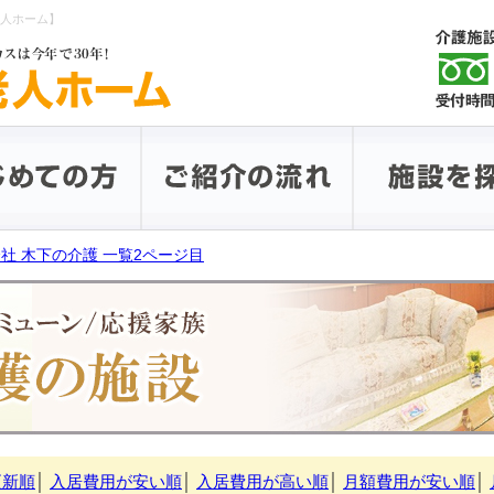
老人ホーム】
社 木下の介護 一覧2ページ目
更新順
│
入居費用が安い順
│
入居費用が高い順
│
月額費用が安い順
│