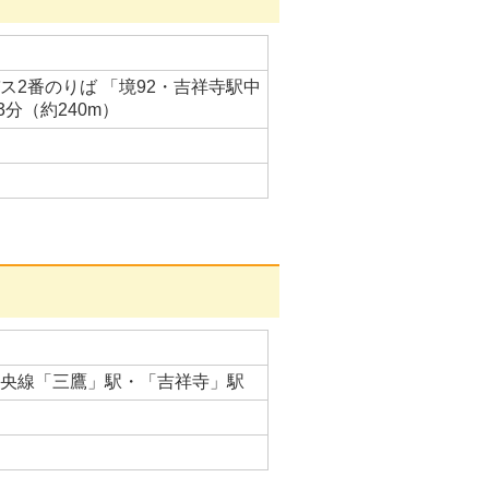
ス2番のりば 「境92・吉祥寺駅中
分（約240m）
R中央線「三鷹」駅・「吉祥寺」駅