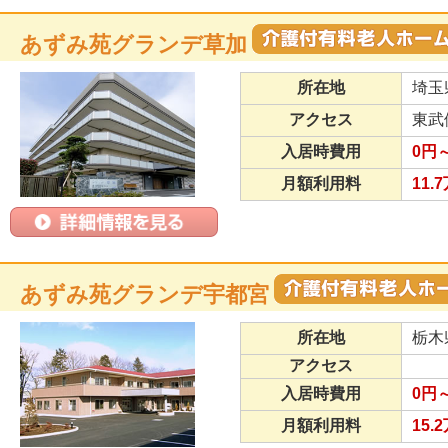
あずみ苑グランデ草加
所在地
埼玉
アクセス
東武
入居時費用
0円
月額利用料
11.
あずみ苑グランデ宇都宮
所在地
栃木
アクセス
入居時費用
0円
月額利用料
15.