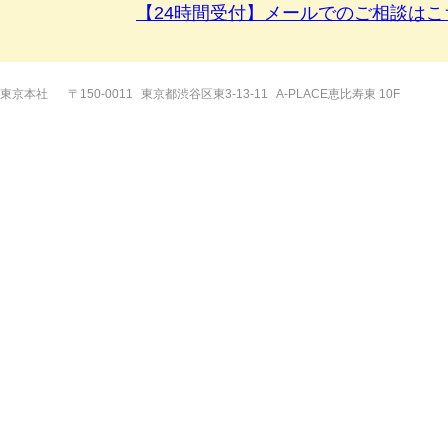
【24時間受付】メールでのご相談はこ
東京本社
〒150-0011
東京都渋谷区東3-13-11
A-PLACE恵比寿東 10F