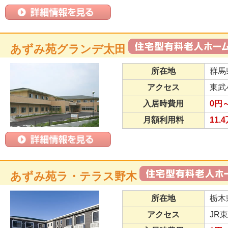
あずみ苑グランデ太田
所在地
群馬
アクセス
東武
入居時費用
0円
月額利用料
11.
あずみ苑ラ・テラス野木
所在地
栃木
アクセス
JR