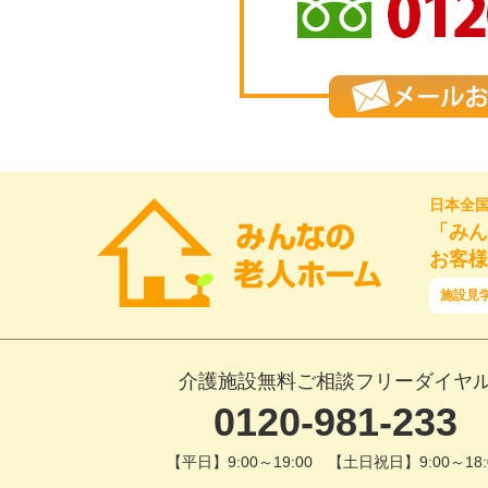
日本全
「みん
お客様
施設見
介護施設無料ご相談フリーダイヤ
0120-981-233
【平日】9:00～19:00 【土日祝日】9:00～18: