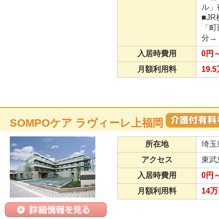
ル」
■J
「町
分→
入居時費用
0円
月額利用料
19.
SOMPOケア ラヴィーレ上福岡
所在地
埼玉
アクセス
東武
入居時費用
0円
月額利用料
14