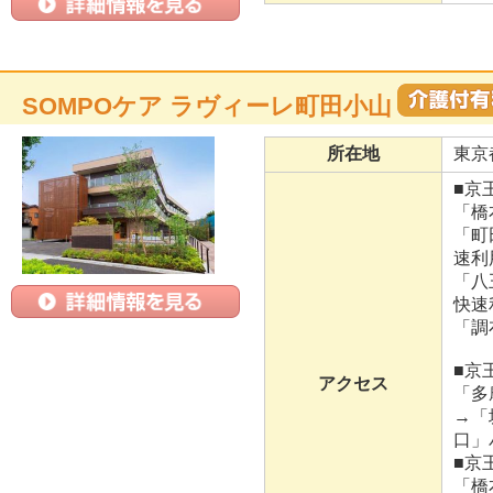
SOMPOケア ラヴィーレ町田小山
所在地
東京
■京
「橋
「町
速利
「八
快速
「調
■京
アクセス
「多
→「
口」
■京
「橋