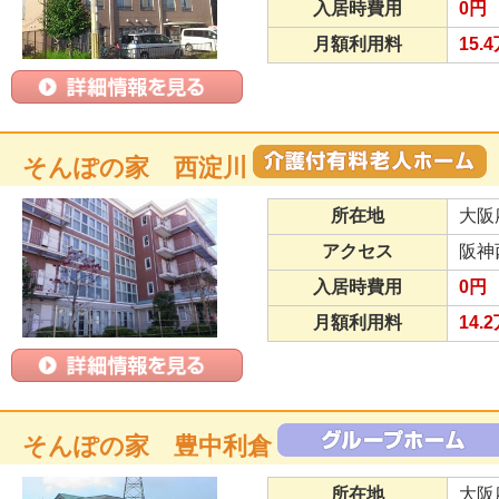
入居時費用
0円
月額利用料
15.
そんぽの家 西淀川
所在地
大阪
アクセス
阪神
入居時費用
0円
月額利用料
14.
そんぽの家 豊中利倉
所在地
大阪