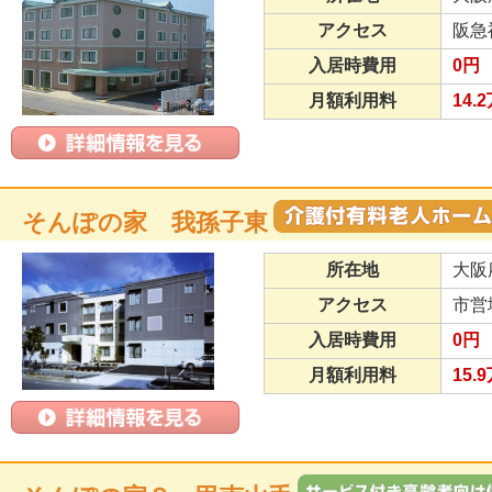
アクセス
阪急
入居時費用
0円
月額利用料
14.
そんぽの家 我孫子東
所在地
大阪
アクセス
市営
入居時費用
0円
月額利用料
15.