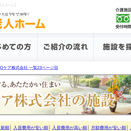
老人ホーム】
POケア株式会社 一覧23ページ目
更新順
│
入居費用が安い順
│
入居費用が高い順
│
月額費用が安い順
│