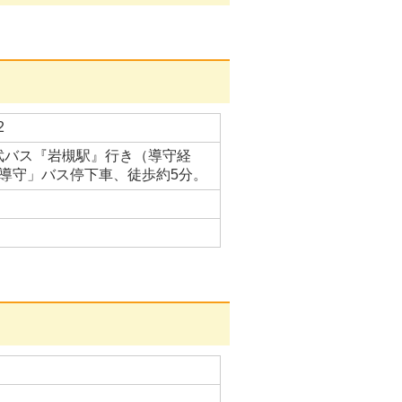
2
武バス『岩槻駅』行き（導守経
「導守」バス停下車、徒歩約5分。