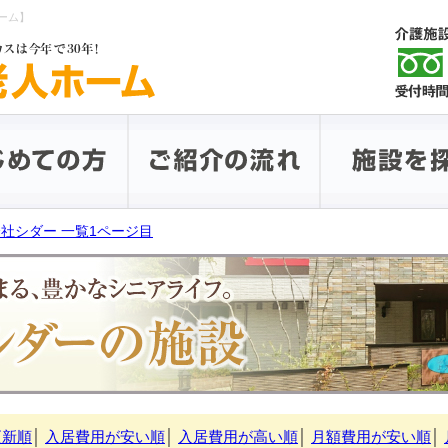
ーム】
社シダー 一覧1ページ目
更新順
│
入居費用が安い順
│
入居費用が高い順
│
月額費用が安い順
│