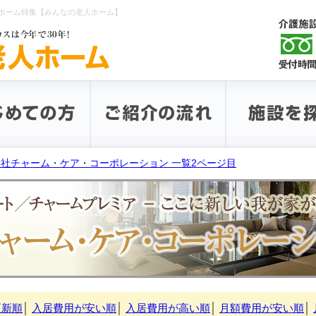
ホーム特集【みんなの老人ホーム】
社チャーム・ケア・コーポレーション 一覧2ページ目
更新順
│
入居費用が安い順
│
入居費用が高い順
│
月額費用が安い順
│