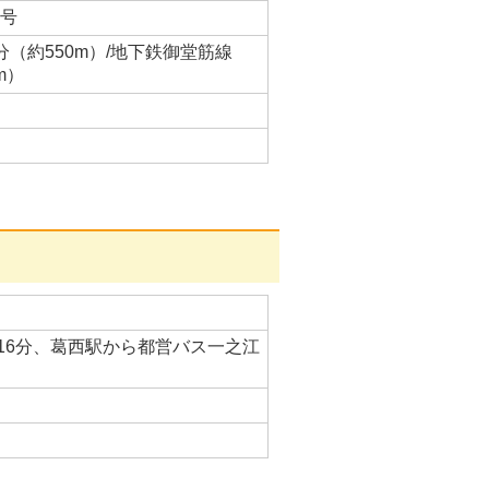
7号
（約550m）/地下鉄御堂筋線
m）
16分、葛西駅から都営バス一之江