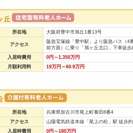
ヶ丘
所在地
大阪府豊中市旭丘1番13号
阪急宝塚線「豊中駅」より阪急バス（4番
アクセス
前方面）に乗り「旭ヶ丘北口」下車徒歩
入居時費用
0円～1,350万円
月額利用料
19万円～60.9万円
松
所在地
兵庫県加古川市尾上町養田8番4
アクセス
山陽電気鉄道本線「尾上の松」駅 徒歩約2
入居時費用
0円～180万円