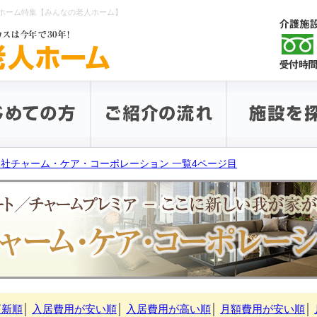
ホーム特集【みんなの老人ホーム】
社チャーム・ケア・コーポレーション 一覧4ページ目
更新順
│
入居費用が安い順
│
入居費用が高い順
│
月額費用が安い順
│