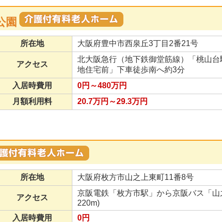
公園
所在地
大阪府豊中市西泉丘3丁目2番21号
北大阪急行（地下鉄御堂筋線）「桃山台
アクセス
地住宅前」下車徒歩南へ約3分
入居時費用
0円～480万円
月額利用料
20.7万円～29.3万円
所在地
大阪府枚方市山之上東町11番8号
京阪電鉄「枚方市駅」から京阪バス「山
アクセス
220m)
入居時費用
0円