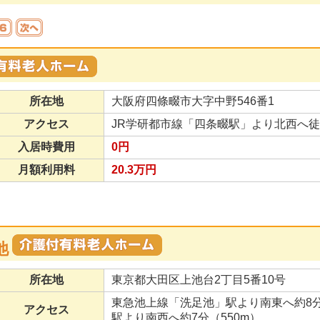
所在地
大阪府四條畷市大字中野546番1
アクセス
JR学研都市線「四条畷駅」より北西へ徒歩
入居時費用
0円
月額利用料
20.3万円
池
所在地
東京都大田区上池台2丁目5番10号
東急池上線「洗足池」駅より南東へ約8分
アクセス
駅より南西へ約7分（550m）