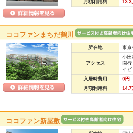
月額利用料
13.
ココファンまちだ鶴川
所在地
東京
小田
アクセス
園行
イビ
入居時費用
0円
月額利用料
14.
ココファン新屋敷