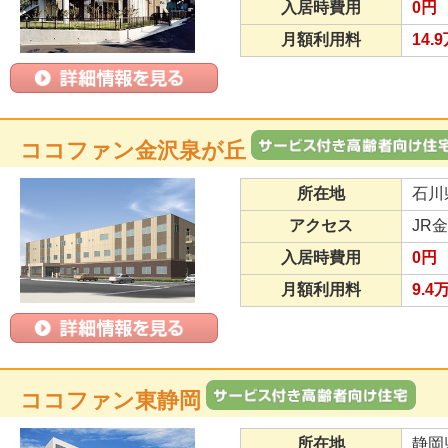
入居時費用
0円
月額利用料
14.
ココファン金沢泉が丘
所在地
石川
アクセス
JR
入居時費用
0円
月額利用料
9.4
ココファン東静岡
所在地
静岡