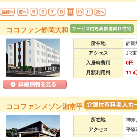
ココファン静岡大和
所在地
静岡
アクセス
JR
入居時費用
0円
月額利用料
11.
ココファンメゾン湘南平
所在地
神奈
アクセス
平塚