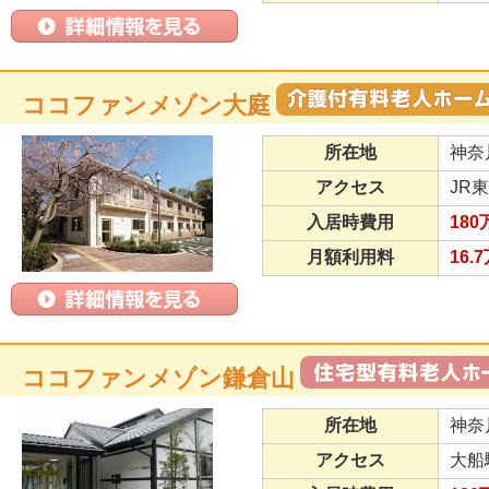
ココファンメゾン大庭
所在地
神奈
アクセス
JR
入居時費用
180
月額利用料
16.
ココファンメゾン鎌倉山
所在地
神奈
アクセス
大船