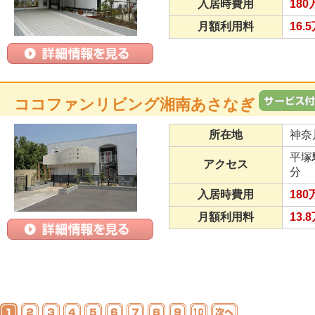
入居時費用
180
月額利用料
16.
ココファンリビング湘南あさなぎ
所在地
神奈
平塚
アクセス
分
入居時費用
180
月額利用料
13.