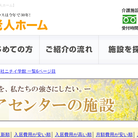
人ホーム】
社ニチイ学館 一覧6ページ目
更新順
│
入居費用が安い順
│
入居費用が高い順
│
月額費用が安い順
│