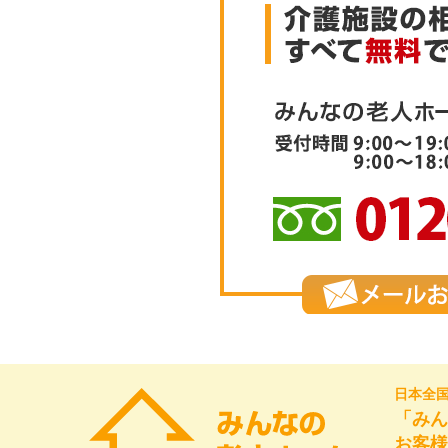
日本全
「みん
お客様