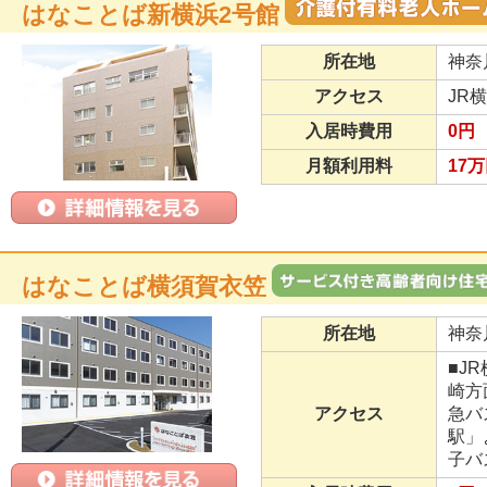
はなことば新横浜2号館
所在地
神奈
アクセス
JR
入居時費用
0円
月額利用料
17万
はなことば横須賀衣笠
所在地
神奈
■J
崎方
アクセス
急バ
駅」
子バ