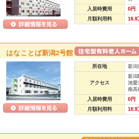
入居時費用
0円
月額利用料
16.
はなことば新潟2号館
所在地
新潟
新潟
アクセス
池愛
南高
入居時費用
0円
月額利用料
16.