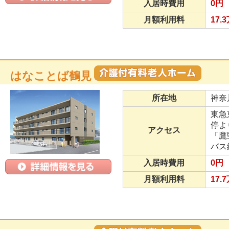
入居時費用
0円
月額利用料
17.
はなことば鶴見
所在地
神奈
東急
停よ
アクセス
「鷹
バス
入居時費用
0円
月額利用料
17.