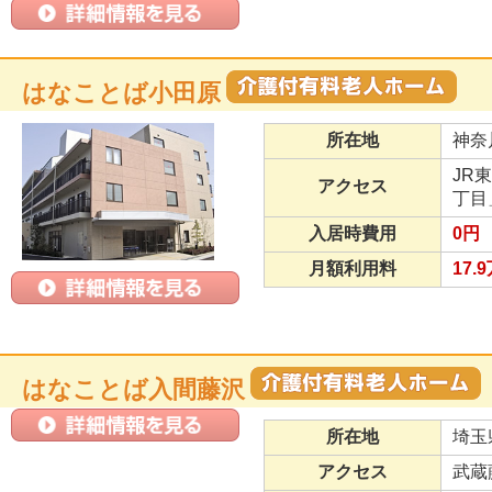
はなことば小田原
所在地
神奈
JR
アクセス
丁目
入居時費用
0円
月額利用料
17.
はなことば入間藤沢
所在地
埼玉
アクセス
武蔵