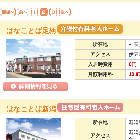
はなことば足柄
所在地
神奈
アクセス
伊豆
入居時費用
0円
月額利用料
16.
はなことば新潟
所在地
新潟
新潟
アクセス
分