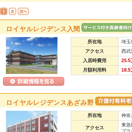
ロイヤルレジデンス入間
所在地
埼玉
アクセス
西武
入居時費用
25.
月額利用料
18.
ロイヤルレジデンスあざみ野
所在地
神奈
東急
アクセス
プラ