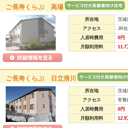
ご長寿くらぶ 高場
所在地
茨城
アクセス
JR
入居時費用
0円
月額利用料
11.
ご長寿くらぶ 日立滑川
所在地
茨城
アクセス
常磐
入居時費用
0円
月額利用料
12.