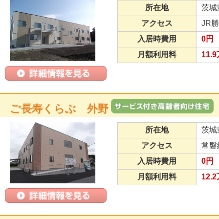
所在地
茨城
アクセス
JR
入居時費用
0円
月額利用料
11.
ご長寿くらぶ 外野
所在地
茨城
アクセス
常磐
入居時費用
0円
月額利用料
12.