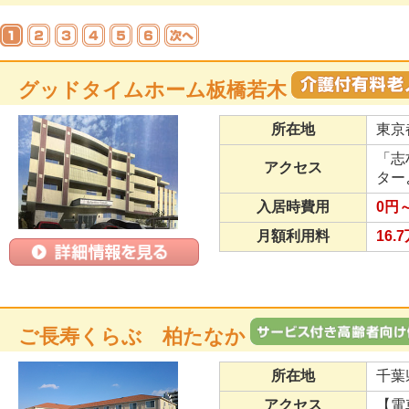
グッドタイムホーム板橋若木
所在地
東京
「志
アクセス
ター
入居時費用
0円～
月額利用料
16.
ご長寿くらぶ 柏たなか
所在地
千葉
アクセス
【電